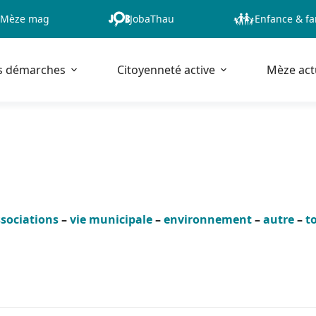
Mèze mag
JobaThau
Enfance & fa
s démarches
Citoyenneté active
Mèze act
sociations
–
vie municipale
–
environnement
–
autre
–
t