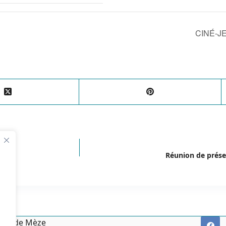
CINÉ-J
Réunion de prése
irie de Mèze