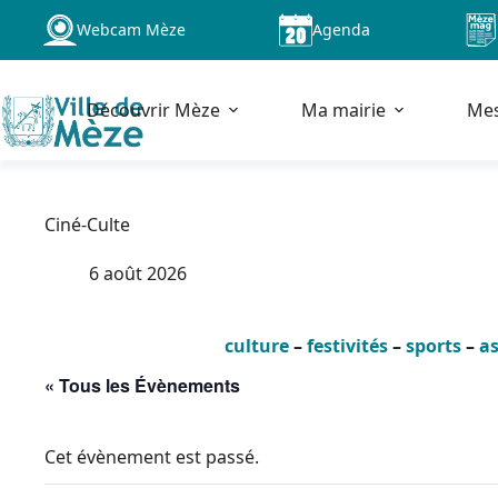
Passer
Webcam Mèze
Agenda
au
contenu
Découvrir Mèze
Ma mairie
Me
Ciné-Culte
6 août 2026
culture
–
festivités
–
sports
–
as
« Tous les Évènements
Cet évènement est passé.