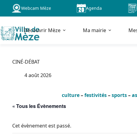
Passer
Webcam Mèze
Agenda
au
contenu
Découvrir Mèze
Ma mairie
Me
CINÉ-DÉBAT
4 août 2026
culture
–
festivités
–
sports
–
as
« Tous les Évènements
Cet évènement est passé.