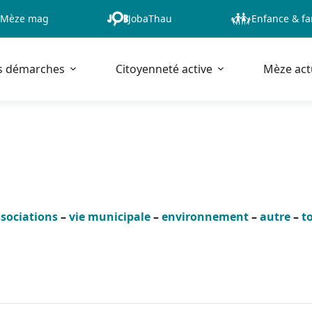
Mèze mag
JobaThau
Enfance & fa
s démarches
Citoyenneté active
Mèze act
sociations
–
vie municipale
–
environnement
–
autre
–
t