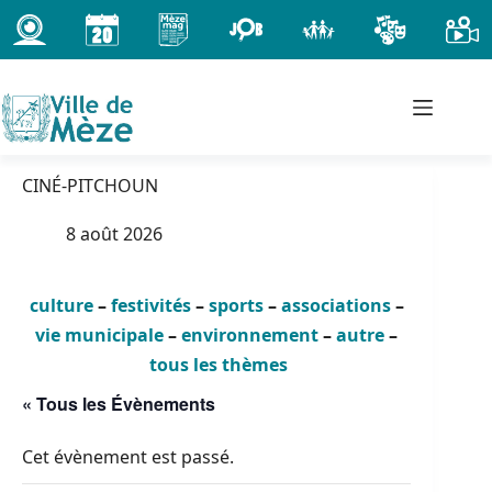
Passer
au
contenu
CINÉ-PITCHOUN
8 août 2026
culture
–
festivités
–
sports
–
associations
–
vie municipale
–
environnement
–
autre
–
tous les thèmes
« Tous les Évènements
Cet évènement est passé.