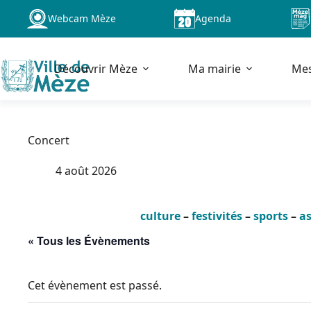
Passer
Webcam Mèze
Agenda
au
contenu
Découvrir Mèze
Ma mairie
Me
Concert
4 août 2026
culture
–
festivités
–
sports
–
as
« Tous les Évènements
Cet évènement est passé.