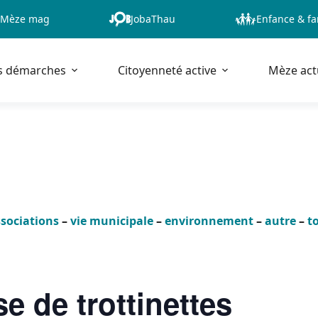
Mèze mag
JobaThau
Enfance & fa
s démarches
Citoyenneté active
Mèze act
sociations
–
vie municipale
–
environnement
–
autre
–
t
e de trottinettes