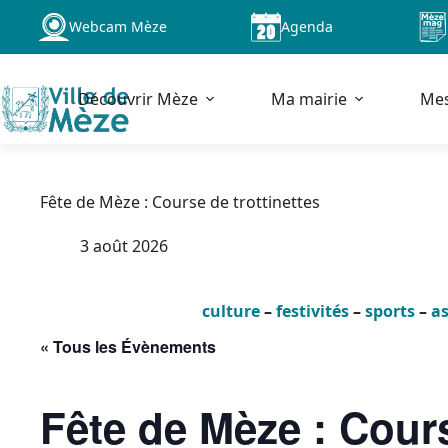
Passer
Webcam Mèze
Agenda
au
contenu
Découvrir Mèze
Ma mairie
Me
Fête de Mèze : Course de trottinettes
3 août 2026
culture
–
festivités
–
sports
–
as
« Tous les Évènements
Fête de Mèze : Cours