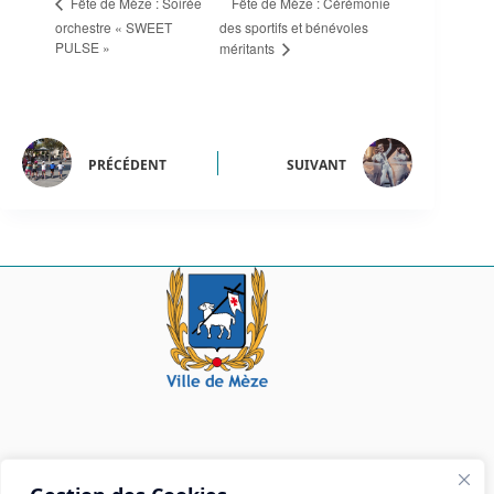
Fête de Mèze : Cérémonie
Fête de Mèze : Soirée
orchestre « SWEET
des sportifs et bénévoles
PULSE »
méritants
PRÉCÉDENT
SUIVANT
Mairie de Mèze