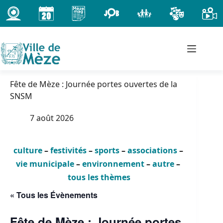
Passer
au
contenu
Fête de Mèze : Journée portes ouvertes de la
SNSM
7 août 2026
culture
–
festivités
–
sports
–
associations
–
vie municipale
–
environnement
–
autre
–
tous les thèmes
« Tous les Évènements
Fête de Mèze : Journée portes