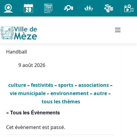
Passer
au
contenu
Handball
9 août 2026
culture
–
festivités
–
sports
–
associations
–
vie municipale
–
environnement
–
autre
–
tous les thèmes
« Tous les Évènements
Cet évènement est passé.