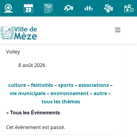
Passer
au
contenu
Volley
8 août 2026
culture
–
festivités
–
sports
–
associations
–
vie municipale
–
environnement
–
autre
–
tous les thèmes
« Tous les Évènements
Cet évènement est passé.