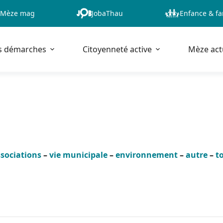
Mèze mag
JobaThau
Enfance & fa
s démarches
Citoyenneté active
Mèze act
sociations
–
vie municipale
–
environnement
–
autre
–
t