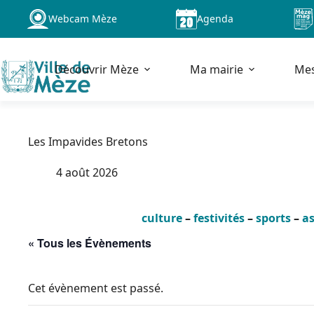
Passer
Webcam Mèze
Agenda
au
contenu
Découvrir Mèze
Ma mairie
Me
Les Impavides Bretons
4 août 2026
culture
–
festivités
–
sports
–
as
« Tous les Évènements
Cet évènement est passé.