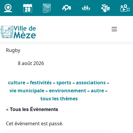
Passer
au
contenu
Rugby
8 août 2026
culture
–
festivités
–
sports
–
associations
–
vie municipale
–
environnement
–
autre
–
tous les thèmes
« Tous les Évènements
Cet évènement est passé.