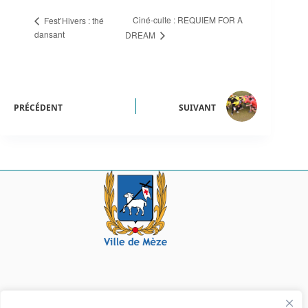
Ciné-culte : REQUIEM FOR A
Fest’Hivers : thé
dansant
DREAM
PRÉCÉDENT
SUIVANT
Mairie de Mèze