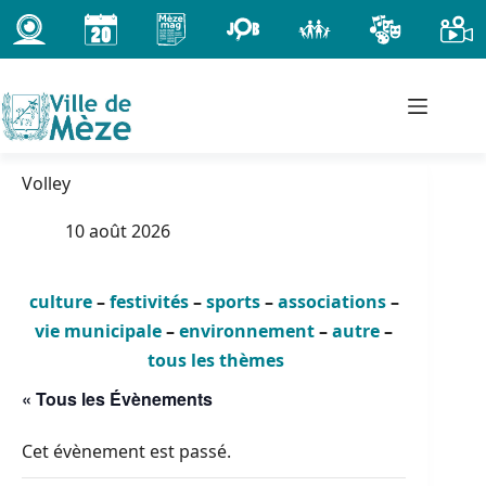
Passer
au
contenu
Volley
10 août 2026
culture
–
festivités
–
sports
–
associations
–
vie municipale
–
environnement
–
autre
–
tous les thèmes
« Tous les Évènements
Cet évènement est passé.