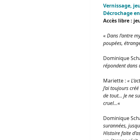
Vernissage, je
Décrochage en 
Accès libre : j
«
Dans l’antre my
poupées, étrange
Dominique Scha
répondent dans un
Mariette :
« L’ac
J’ai toujours cré
de tout… Je ne su
cruel…
«
Dominique Scha
surannées, jusqu’
Histoire faite d’