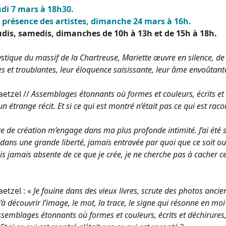
udi 7 mars à 18h30.
présence des artistes, dimanche 24 mars à 16h.
eudis, samedis, dimanches de 10h à 13h et de 15h à 18h.
stique du massif de la Chartreuse, Mariette œuvre en silence, de 
s et troublantes, leur éloquence saisissante, leur âme envoûtant
etzel //
Assemblages étonnants où formes et couleurs, écrits et 
 étrange récit. Et si ce qui est montré n’était pas ce qui est raco
te de création m’engage dans ma plus profonde intimité. J’ai été sa
é dans une grande liberté, jamais entravée par quoi que ce soit o
is jamais absente de ce que je crée, je ne cherche pas à cacher c
etzel : «
Je fouine dans des vieux livres, scrute des photos ancie
à découvrir l’image, le mot, la trace, le signe qui résonne en moi e
assemblages étonnants où formes et couleurs, écrits et déchirure