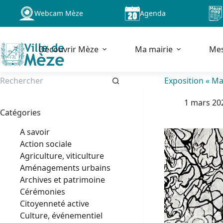
Passer
Webcam Mèze
Agenda
au
contenu
Découvrir Mèze
Ma mairie
Me
Exposition « Ma
Aucun
1 mars 20
résultat
Catégories
A savoir
Action sociale
Agriculture, viticulture
Aménagements urbains
Archives et patrimoine
Cérémonies
Citoyenneté active
Culture, événementiel