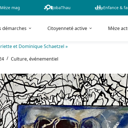
Mèze mag
JobaThau
Enfance & fa
s démarches
Citoyenneté active
Mèze act
riette et Dominique Schaetzel »
24
Culture, événementiel