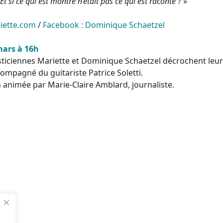
 Et si ce qui est montré n’était pas ce qui est raconté
? »
iette.com
/
Facebook : Dominique Schaetzel
ars à 16h
asticiennes Mariette et Dominique Schaetzel décrochent leu
ompagné du guitariste Patrice Soletti.
n animée par Marie-Claire Amblard, journaliste.