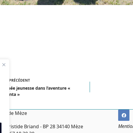
ICLE
PRÉCÉDENT
Journée jeunesse dans l’aventure «
u Lanta »
irie de Mèze
Mentio
ce Aristide Briand - BP 28 34140 Mèze