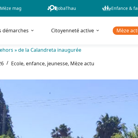
Mèze mag
JobaThau
Enfance & fa
s démarches
Citoyenneté active
Mèze act
dehors » de la Calandreta inaugurée
26
Ecole, enfance, jeunesse
,
Mèze actu