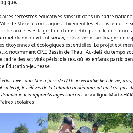
ogique.
s aires terrestres éducatives s’inscrit dans un cadre national
a Ville de Mèze accompagne activement les établissements 
confie aux élèves la gestion d’une petite parcelle de nature 
 permet de découvrir, observer, préserver et aménager un e
 citoyennes et écologiques essentielles. Le projet est men
caux, notamment CPIE Bassin de Thau. Au-delà du temps sco
e cadre des activités périscolaires, où les enfants participen
ce Éducation-Jeunesse.
é éducative contribue à faire de l’ATE un véritable lieu de vie, d’
t collectif, les élèves de la Calandreta démontrent qu’il est possi
environnement et apprentissages concrets.
» souligne Marie-Hélè
faires scolaires