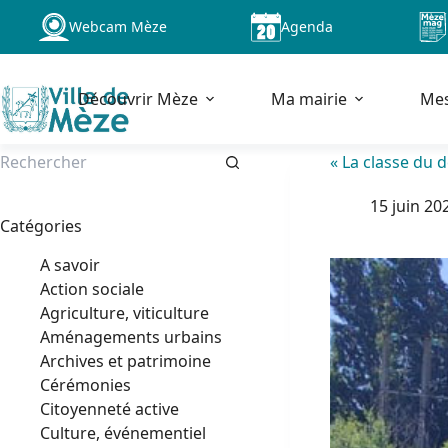
Passer
Webcam Mèze
Agenda
au
contenu
Découvrir Mèze
Ma mairie
Me
« La classe du 
Aucun
15 juin 20
résultat
Catégories
A savoir
Action sociale
Agriculture, viticulture
Aménagements urbains
Archives et patrimoine
Cérémonies
Citoyenneté active
Culture, événementiel