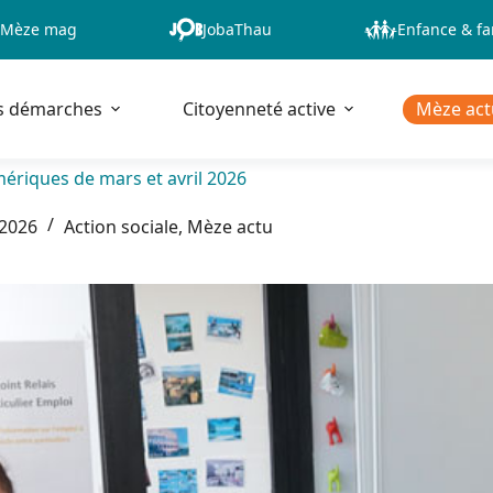
Mèze mag
JobaThau
Enfance & fa
s démarches
Citoyenneté active
Mèze act
mériques de mars et avril 2026
 2026
Action sociale
,
Mèze actu