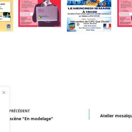
ICLE
PRÉCÉDENT
Atelier mosaïque
l-en-scène "En modelage"