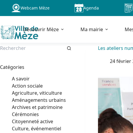
Passer
Webcam Mèze
Agenda
au
contenu
Découvrir Mèze
Ma mairie
Me
Les ateliers nu
Aucun
24 février
résultat
Catégories
A savoir
Action sociale
Agriculture, viticulture
Aménagements urbains
Archives et patrimoine
Cérémonies
Citoyenneté active
Culture, événementiel