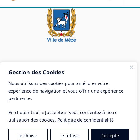
Mairie de Mèze
Gestion des Cookies
Place Aristide Briand - BP 28 34140 Mèze
Nous utilisons des cookies pour améliorer votre
Tél :
04 67 18 30 30
expérience de navigation et vous offrir une expérience
Mail :
contact@ville-meze.fr
pertinente.
En cliquant sur « J'accepte », vous consentez à notre
utilisation des cookies.
Politique de confidentialité
Je choisis
Je refuse
J’accepte
Mentions Légales