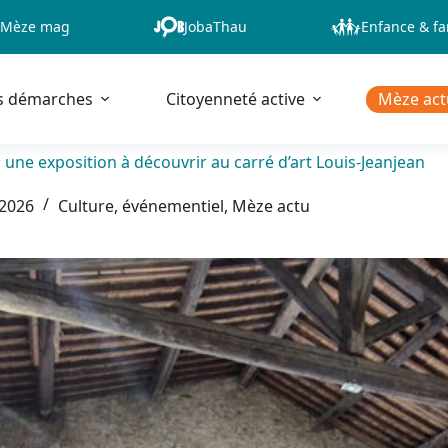
Mèze mag
JobaThau
Enfance & fa
s démarches
Citoyenneté active
Mèze act
: une exposition à découvrir au carré d’art Louis-Jeanjean
 2026
Culture, événementiel
,
Mèze actu