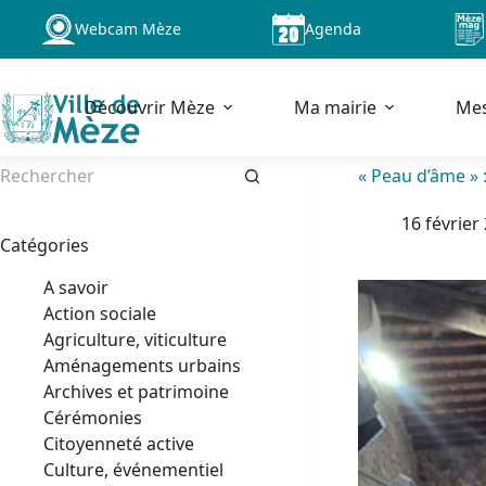
Passer
Webcam Mèze
Agenda
au
contenu
Découvrir Mèze
Ma mairie
Me
« Peau d’âme » 
Aucun
16 février
résultat
Catégories
A savoir
Action sociale
Agriculture, viticulture
Aménagements urbains
Archives et patrimoine
Cérémonies
Citoyenneté active
Culture, événementiel