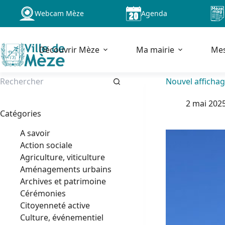
Passer
Webcam Mèze
Agenda
au
contenu
Découvrir Mèze
Ma mairie
Me
Nouvel affichag
Aucun
2 mai 202
résultat
Catégories
A savoir
Action sociale
Agriculture, viticulture
Aménagements urbains
Archives et patrimoine
Cérémonies
Citoyenneté active
Culture, événementiel