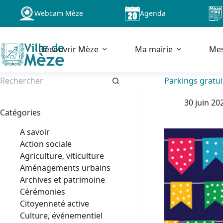
Passer
Webcam Mèze
Agenda
au
contenu
Découvrir Mèze
Ma mairie
Me
Parkings gratui
Aucun
30 juin 20
résultat
Catégories
A savoir
Action sociale
Agriculture, viticulture
Aménagements urbains
Archives et patrimoine
Cérémonies
Citoyenneté active
Culture, événementiel