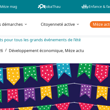
Mèze mag
JobaThau
Enfance & fa
s démarches
Citoyenneté active
Mèze act
ts pour tous les grands événements de l’été
26
Développement économique
,
Mèze actu