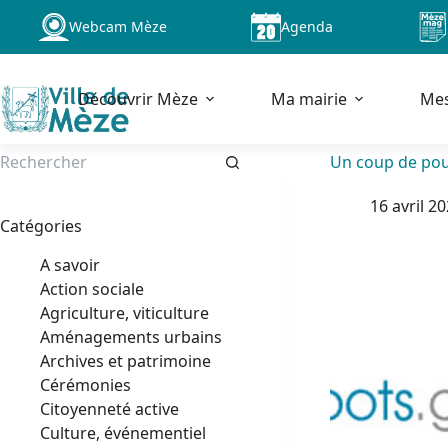
Passer
Webcam Mèze
Agenda
au
contenu
Découvrir Mèze
Ma mairie
Me
Un coup de pou
Aucun
16 avril 2
résultat
Catégories
A savoir
Action sociale
Agriculture, viticulture
Aménagements urbains
Archives et patrimoine
Cérémonies
Citoyenneté active
Culture, événementiel