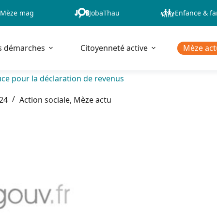
Mèze mag
JobaThau
Enfance & fa
s démarches
Citoyenneté active
Mèze act
ce pour la déclaration de revenus
024
Action sociale
,
Mèze actu