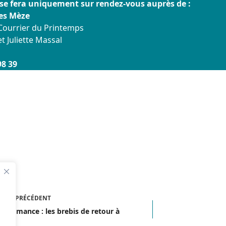
se fera uniquement sur rendez-vous auprès de :
ces Mèze
Courrier du Printemps
t Juliette Massal
98 39
ICLE
PRÉCÉDENT
nshumance : les brebis de retour à
ze