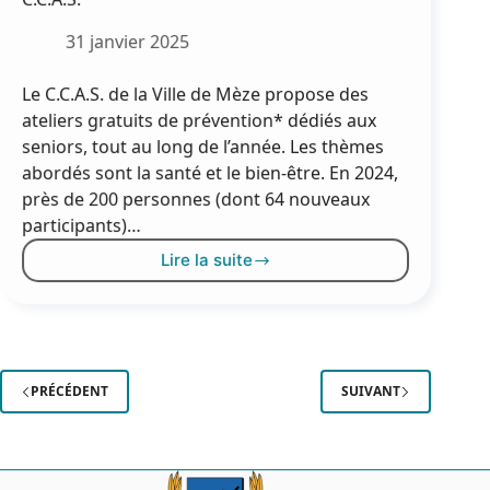
31 janvier 2025
Le C.C.A.S. de la Ville de Mèze propose des
ateliers gratuits de prévention* dédiés aux
seniors, tout au long de l’année. Les thèmes
abordés sont la santé et le bien-être. En 2024,
près de 200 personnes (dont 64 nouveaux
participants)…
Lire la suite
Présentation
des
ateliers
de
prévention
du
PRÉCÉDENT
SUIVANT
C.C.A.S.