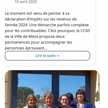
10 avril 2025
Le moment est venu de penser à sa
déclaration d’impôts sur les revenus de
l’année 2024. Une démarche parfois complexe
pour les contribuables. C’est pourquoi, le CCAS
de la Ville de Mèze propose deux
permanences pour accompagner les
personnes éprouvant…
Lire la suite
Impôts
:
aide
à
la
déclaration
de
revenus