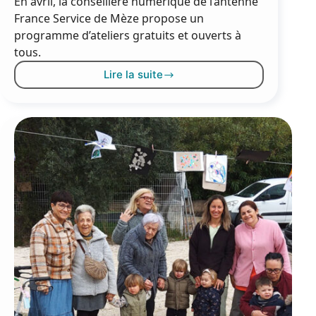
En avril, la conseillère numérique de l’antenne
France Service de Mèze propose un
programme d’ateliers gratuits et ouverts à
tous.
Lire la suite
Les
ateliers
numériques
d’avril
2025