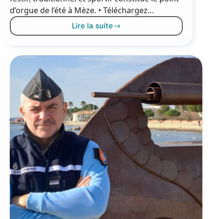
d’orgue de l’été à Mèze. • Téléchargez…
Lire la suite
e
217
Fête
de
Mèze
2025
:
demandez
le
programme
!