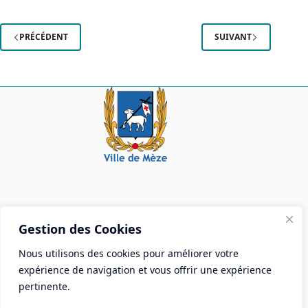
les
personnes
vulnérables :
PRÉCÉDENT
SUIVANT
restons
vigilants !
Mairie de Mèze
Gestion des Cookies
Place Aristide Briand - BP 28 34140 Mèze
Nous utilisons des cookies pour améliorer votre
Tél :
04 67 18 30 30
expérience de navigation et vous offrir une expérience
Mail :
contact@ville-meze.fr
pertinente.