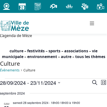
Passer
au
contenu
L’agenda de Mèze
culture
–
festivités
–
sports
–
associations
–
vie
municipale
–
environnement
–
autre
–
tous les thèmes
Culture
Évènements
Culture
Évènements
28/09/2024
 - 
23/11/2024
R
N
R
L
e
a
e
S
i
c
c
v
septembre 2024
é
s
h
h
i
l
t
samedi 28 septembre 2024 - 18h00-18h00
à
19h00
e
SAM
e
g
e
e