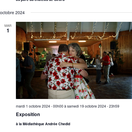
u
t
octobre 2024
e
s
MAR
É
1
v
è
n
e
m
e
n
t
s
mardi 1 octobre 2024 - 00h00
à
samedi 19 octobre 2024 - 23h59
Exposition
à la Médiathèque Andrée Chedid