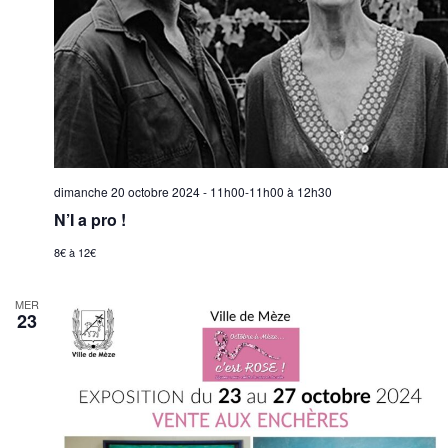
dimanche 20 octobre 2024 - 11h00-11h00
à
12h30
N’I a pro !
8€ à 12€
MER
23