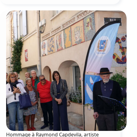
« Avec
la
Lagune,
rencontres
dessinées »
Hommage à Raymond Capdevila, artiste