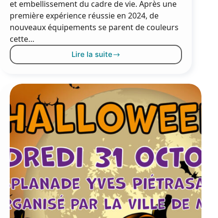
et embellissement du cadre de vie. Après une
première expérience réussie en 2024, de
nouveaux équipements se parent de couleurs
cette…
Lire la suite
L’art
transforme
les
transformateurs
électriques