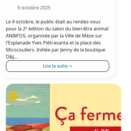
6 octobre 2025
Le 4 octobre, le public était au rendez-vous
pour la 2ᵉ édition du salon du bien-être animal
ANIM’OS, organisée par la Ville de Mèze sur
l’Esplanade Yves Piétrasanta et la place des
Micocouliers. Initiée par Jenny de la boutique
D&J…
Lire la suite
ANIM’OS :
une
seconde
édition
réussie
au
poil !