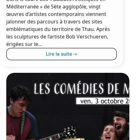
Méditerranée » de Sète agglopôle, vingt
œuvres d’artistes contemporains viennent
jalonner des parcours à travers des sites
emblématiques du territoire de Thau. Après
les sculptures de l’artiste Bob Verschueren,
érigées sur le…
Lire la suite
Une
œuvre
à
la
Conque
pour
les
«
Balades
Artistiques
en
Méditerranée
»