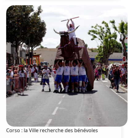
directeur
au
Yacht
Club
de
Mèze
Corso : la Ville recherche des bénévoles