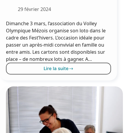
29 février 2024
Dimanche 3 mars, l’association du Volley
Olympique Mézois organise son loto dans le
cadre des Fest’hivers. L’occasion idéale pour
passer un après-midi convivial en famille ou
entre amis. Les cartons sont disponibles sur
place – de nombreux lots à gagner. A…
Lire la suite
Rendez-
vous
au
loto
du
3
mars