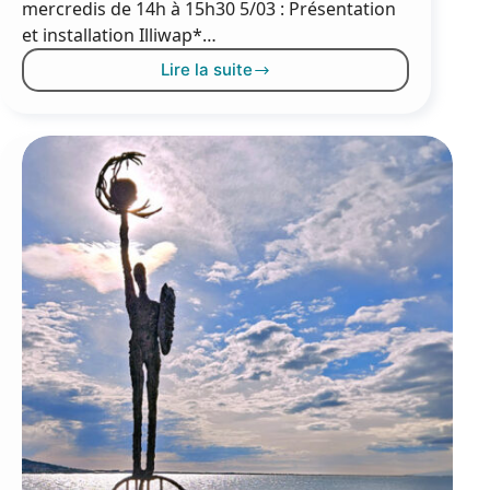
mercredis de 14h à 15h30 5/03 : Présentation
et installation Illiwap*…
Lire la suite
Les
ateliers
numériques
de
mars
2024