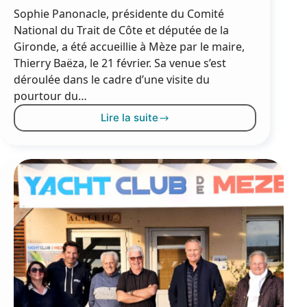
Sophie Panonacle, présidente du Comité
National du Trait de Côte et députée de la
Gironde, a été accueillie à Mèze par le maire,
Thierry Baëza, le 21 février. Sa venue s’est
déroulée dans le cadre d’une visite du
pourtour du…
Lire la suite
Visite
de
la
présidente
du
Comité
National
du
Trait
de
Côte