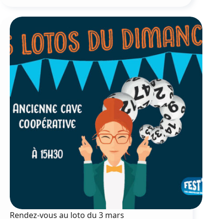
de
la
plaque
du
Plan
dels
Barralièrs
Rendez-vous au loto du 3 mars