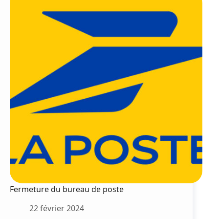
de
retour
sur
l’étang
Fermeture du bureau de poste
22 février 2024