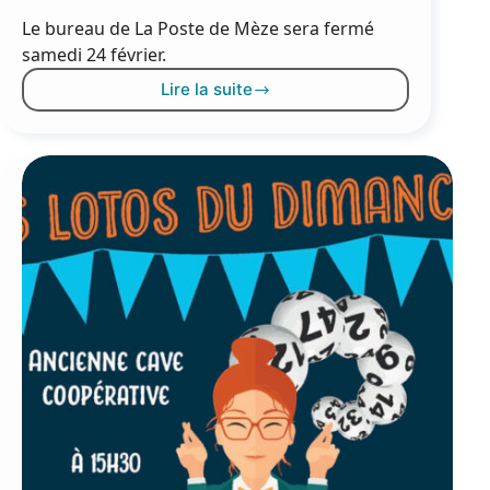
Le bureau de La Poste de Mèze sera fermé
samedi 24 février.
Lire la suite
Fermeture
du
bureau
de
poste