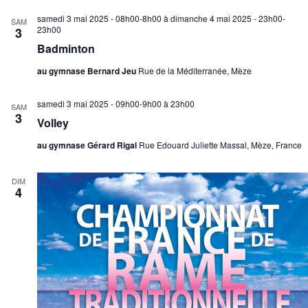
e
o
n
samedi 3 mai 2025 - 08h00-8h00
à
dimanche 4 mai 2025 - 23h00-
e
n
SAM
n
23h00
3
t
d
e
Badminton
n
e
z
a
v
au gymnase Bernard Jeu
Rue de la Méditerranée, Mèze
u
v
u
n
i
e
samedi 3 mai 2025 - 09h00-9h00
à
23h00
e
SAM
3
g
s
d
Volley
a
a
É
au gymnase Gérard Rigal
Rue Edouard Juliette Massal, Mèze, France
t
t
v
e
i
è
.
DIM
o
n
4
n
e
d
m
e
e
v
n
u
t
e
s