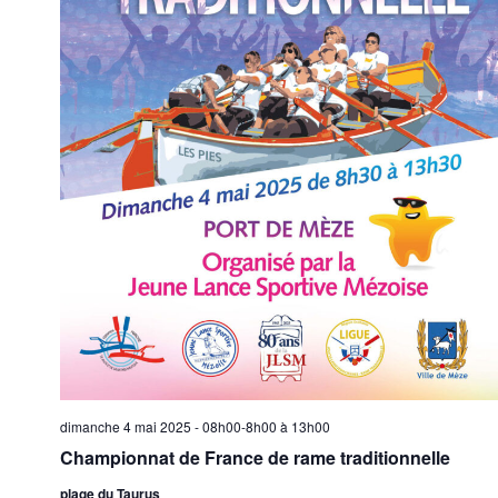
É
v
è
n
e
m
e
n
t
s
dimanche 4 mai 2025 - 08h00-8h00
à
13h00
Championnat de France de rame traditionnelle
plage du Taurus