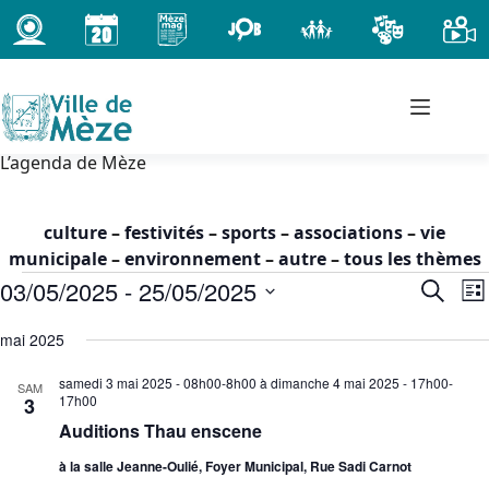
Passer
au
contenu
L’agenda de Mèze
culture
–
festivités
–
sports
–
associations
–
vie
municipale
–
environnement
–
autre
–
tous les thèmes
Évènements
03/05/2025
 - 
25/05/2025
R
N
R
L
e
a
e
S
i
c
c
v
mai 2025
é
s
h
h
i
l
t
samedi 3 mai 2025 - 08h00-8h00
à
dimanche 4 mai 2025 - 17h00-
e
SAM
e
g
e
e
17h00
3
r
c
r
a
Auditions Thau enscene
c
t
c
t
h
i
à la salle Jeanne-Oulié, Foyer Municipal, Rue Sadi Carnot
h
i
e
o