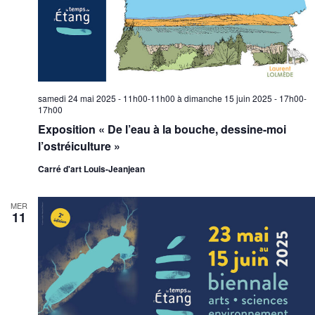
e
o
n
e
n
n
t
d
e
n
e
z
a
v
u
v
u
n
samedi 24 mai 2025 - 11h00-11h00
à
dimanche 15 juin 2025 - 17h00-
i
e
e
17h00
g
s
d
Exposition « De l’eau à la bouche, dessine-moi
a
a
É
l’ostréiculture »
t
t
v
Carré d'art Louis-Jeanjean
e
i
è
.
o
n
MER
n
e
11
d
m
e
e
v
n
u
t
e
s