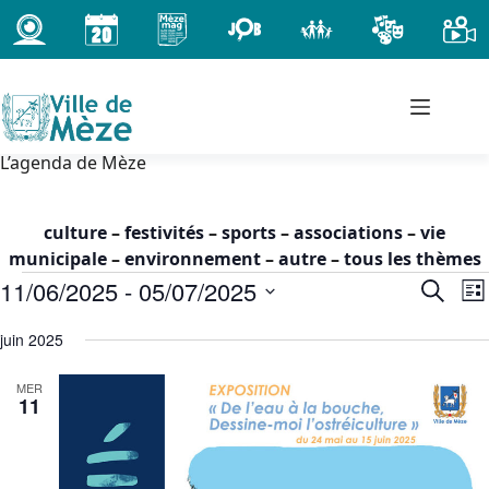
Passer
au
contenu
L’agenda de Mèze
culture
–
festivités
–
sports
–
associations
–
vie
municipale
–
environnement
–
autre
–
tous les thèmes
Évènements
11/06/2025
 - 
05/07/2025
R
N
R
L
e
a
e
S
i
c
c
v
juin 2025
é
s
h
h
i
l
t
e
MER
e
g
e
e
11
r
c
r
a
c
t
c
t
h
i
h
i
e
o