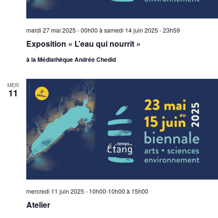
É
v
è
mardi 27 mai 2025 - 00h00
à
samedi 14 juin 2025 - 23h59
n
Exposition « L’eau qui nourrit »
e
à la Médiathèque Andrée Chedid
m
e
MER
n
11
t
s
mercredi 11 juin 2025 - 10h00-10h00
à
15h00
Atelier