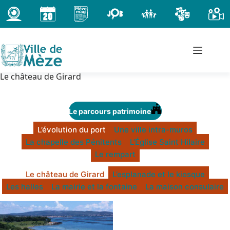
Passer
au
contenu
Le château de Girard
Le parcours patrimoine
L’évolution du port
Une ville intra-muros
La chapelle des Pénitents
L’Église Saint Hilaire
Le rempart
Le château de Girard
L’esplanade et le kiosque
Les halles
La mairie et la fontaine
La maison consulaire