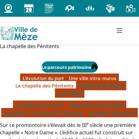
Passer
au
contenu
La chapelle des Pénitents
Le parcours patrimoine
L’évolution du port
Une ville intra-muros
La chapelle des Pénitents
L’Église Saint Hilaire
Le rempart
Le château de Girard
L’esplanade et le kiosque
Les halles
La mairie et la fontaine
La maison consulaire
e
Sur ce promontoire s’élevait dès le III
siècle une première
chapelle « Notre Dame ». L’édifice actuel fut construit sur